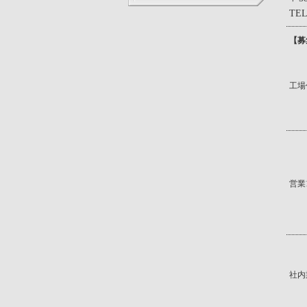
取扱い店舗
TEL
【募
工場
営業
社内