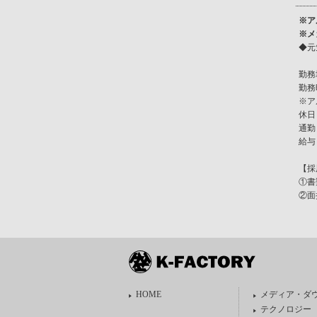
※ア
※メ
◆元
勤務
勤務
※ア
休日
通勤
給与
【採
①書
②面
HOME
メディア・ダ
テクノロジー