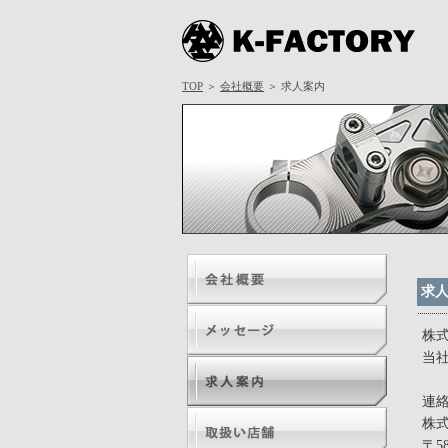
K-FACTORY
TOP
＞
会社概要
＞ 求人案内
求
会社概要
株
当
メッセージ
連
求人案内
株
〒5