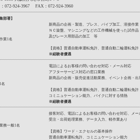
：072-924-3967 FAX：072-924-3960
集部署】
新商品の企画・製造、プレス、パイプ加工、溶接作業（T
ＮＣ旋盤、マシニングなどの工作機械を使った試作品
及びレース用部品の加工 等
作業1名
【資格】普通自動車運転免許、普通自動二輪運転免許
※経験者優遇
電話によるお客様の問い合わせ対応・メール対応
アフターサービス対応の窓口業務
新商品の企画・販売促進活動業務、イベント企画・出
1名
【資格】普通自動車運転免許、普通自動二輪運転免許
コミニュケーション能力、バイクに対する情熱
※経験者優遇
接客対応、電話によるお客様の問い合わせ対応、メー
受注・出荷処理業務、データ入力、軽作業あり
業務一般1名
【資格】ワード・エクセルの基本操作
普通自動車運転免許、コミニュケーション能力