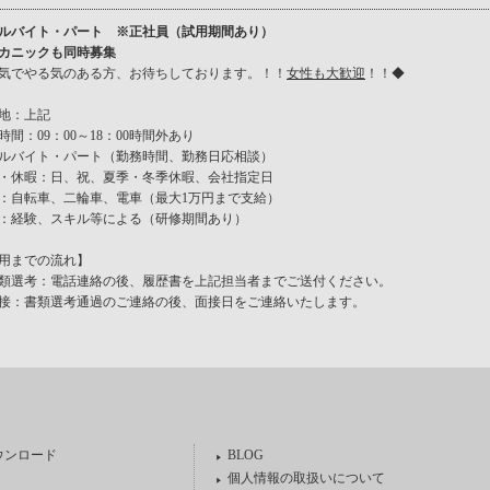
ルバイト・パート ※正社員（試用期間あり）
カニックも同時募集
気でやる気のある方、お待ちしております。！！
女性も大歓迎
！！◆
地：上記
時間：09：00～18：00時間外あり
ルバイト・パート（勤務時間、勤務日応相談）
・休暇：日、祝、夏季・冬季休暇、会社指定日
：自転車、二輪車、電車（最大1万円まで支給）
：経験、スキル等による（研修期間あり）
用までの流れ】
類選考：電話連絡の後、履歴書を上記担当者までご送付ください。
接：書類選考通過のご連絡の後、面接日をご連絡いたします。
ウンロード
BLOG
個人情報の取扱いについて